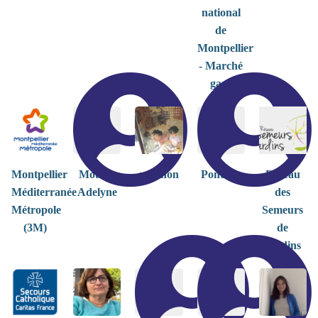
national
de
Montpellier
- Marché
gare
Montpellier
Mousty
non non
Pont Isa
Réseau
Méditerranée
Adelyne
des
Métropole
Semeurs
(3M)
de
Jardins