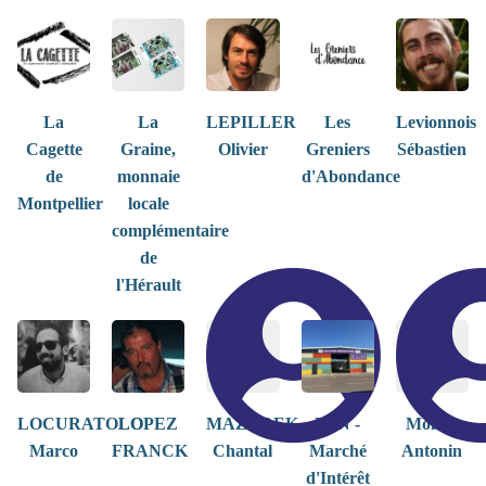
La
La
LEPILLER
Les
Levionnois
Cagette
Graine,
Olivier
Greniers
Sébastien
de
monnaie
d'Abondance
Montpellier
locale
complémentaire
de
l'Hérault
LOCURATOLO
LOPEZ
MAZUREK
MIN -
Molino
Marco
FRANCK
Chantal
Marché
Antonin
d'Intérêt