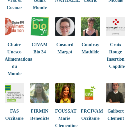
Vrac &
Quart
NATHALIE
Cédric
Nicolas
Cocinas
Monde
Chaire
CIVAM
Cosnard
Coudray
Croix
Unesco
Bio 34
Margot
Mathilde
Rouge
Alimentations
Insertion
du
- Capdife
Monde
FAS
FIRMIN
FOUSSAT
FRCIVAM
Galibert
Occitanie
Bénédicte
Marie-
Occitanie
Clément
Clémentine