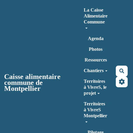
Aller au contenu principal
La Caisse
Alimentaire
Commune
Agenda
Photos
Ressources
Chantiers
Rec
Caisse alimentaire
commune de
Territoires
Montpellier
à VivreS, le
projet
Territoires
à VivreS
Montpellier
Pilotage