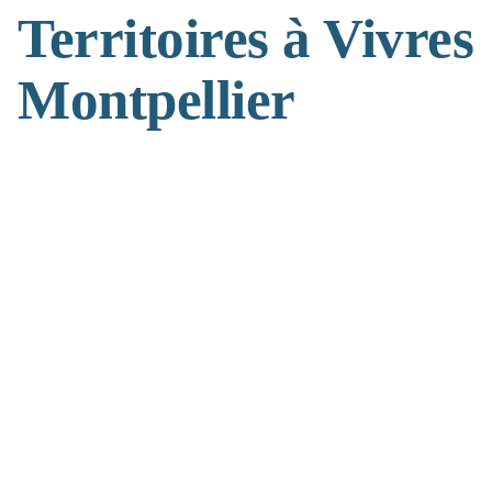
Territoires à Vivres
Montpellier
(>^_^)> Galope sous
YesWiki
<(^_^<)