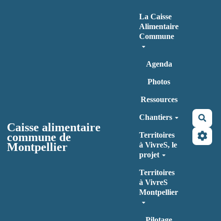
Aller au contenu principal
La Caisse
Alimentaire
Commune
Agenda
Photos
Ressources
Chantiers
Rec
Caisse alimentaire
commune de
Territoires
Montpellier
à VivreS, le
projet
Territoires
à VivreS
Montpellier
Pilotage