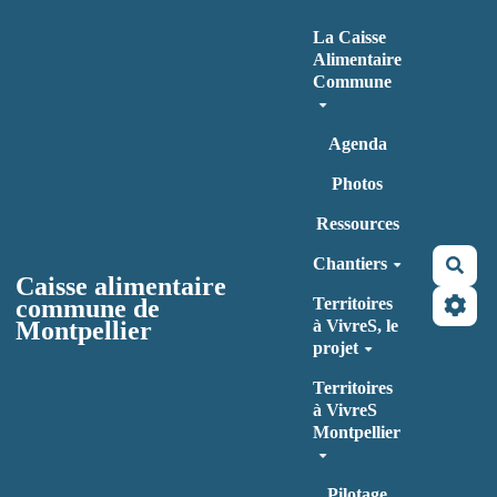
Aller au contenu principal
La Caisse
Alimentaire
Commune
Agenda
Photos
Ressources
Chantiers
Rec
Caisse alimentaire
commune de
Territoires
Montpellier
à VivreS, le
projet
Territoires
à VivreS
Montpellier
Pilotage