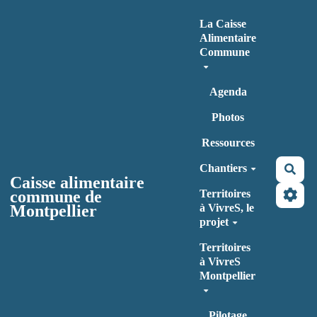
Aller au contenu principal
La Caisse
Alimentaire
Commune
Agenda
Photos
Ressources
Chantiers
Rec
Caisse alimentaire
commune de
Territoires
Montpellier
à VivreS, le
projet
Territoires
à VivreS
Montpellier
Pilotage