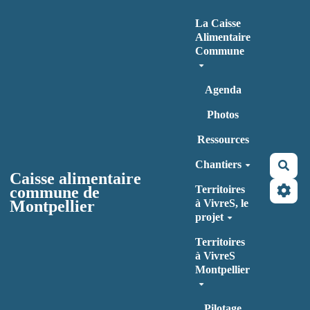
Aller au contenu principal
La Caisse
Alimentaire
Commune
Agenda
Photos
Ressources
Chantiers
Rec
Caisse alimentaire
commune de
Territoires
Montpellier
à VivreS, le
projet
Territoires
à VivreS
Montpellier
Pilotage