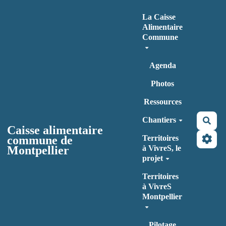
Aller au contenu principal
La Caisse
Alimentaire
Commune
Agenda
Photos
Ressources
Chantiers
Rec
Caisse alimentaire
commune de
Territoires
Montpellier
à VivreS, le
projet
Territoires
à VivreS
Montpellier
Pilotage