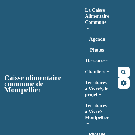
Aller au contenu principal
La Caisse
Alimentaire
Commune
Agenda
Photos
Ressources
Chantiers
Rec
Caisse alimentaire
commune de
Territoires
Montpellier
à VivreS, le
projet
Territoires
à VivreS
Montpellier
Pilotage