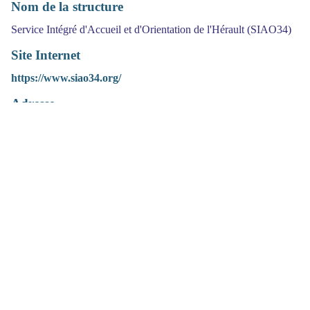
Nom de la structure
Service Intégré d'Accueil et d'Orientation de l'Hérault (SIAO34)
Site Internet
https://www.siao34.org/
Adresse
16 rue ernest michel,
Code postal
34000
Ville
Montpellier