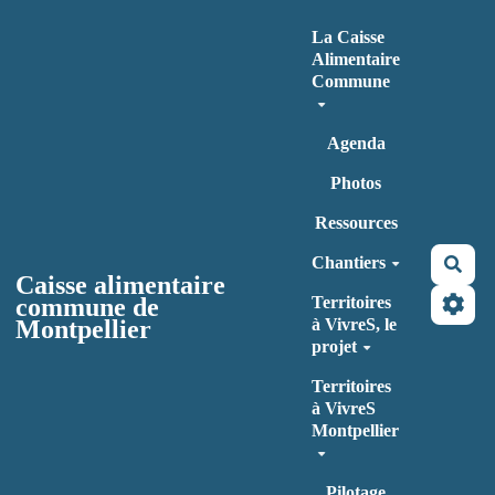
Aller au contenu principal
La Caisse
Alimentaire
Commune
Agenda
Photos
Ressources
Chantiers
Rec
Caisse alimentaire
commune de
Territoires
Montpellier
à VivreS, le
projet
Territoires
à VivreS
Montpellier
Pilotage