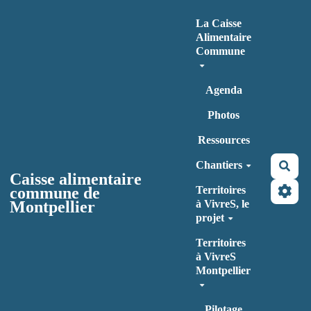
Aller au contenu principal
La Caisse
Alimentaire
Commune
Agenda
Photos
Ressources
Chantiers
Rec
Caisse alimentaire
commune de
Territoires
Montpellier
à VivreS, le
projet
Territoires
à VivreS
Montpellier
Pilotage