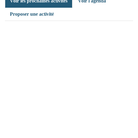
Voir les prochaines activités
Voir l'agenda
Proposer une activité
(>^_^)> Galope sous
YesWiki
<(^_^<)