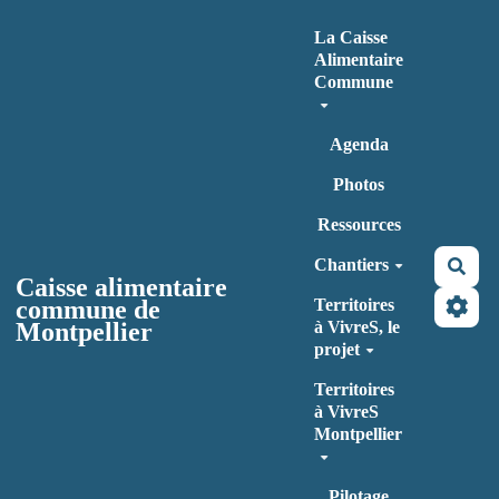
Aller au contenu principal
La Caisse
Alimentaire
Commune
Agenda
Photos
Ressources
Chantiers
Rec
Caisse alimentaire
commune de
Territoires
Montpellier
à VivreS, le
projet
Territoires
à VivreS
Montpellier
Pilotage