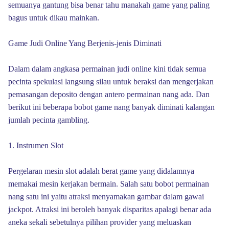
semuanya gantung bisa benar tahu manakah game yang paling
bagus untuk dikau mainkan.
Game Judi Online Yang Berjenis-jenis Diminati
Dalam dalam angkasa permainan judi online kini tidak semua
pecinta spekulasi langsung silau untuk beraksi dan mengerjakan
pemasangan deposito dengan antero permainan nang ada. Dan
berikut ini beberapa bobot game nang banyak diminati kalangan
jumlah pecinta gambling.
1. Instrumen Slot
Pergelaran mesin slot adalah berat game yang didalamnya
memakai mesin kerjakan bermain. Salah satu bobot permainan
nang satu ini yaitu atraksi menyamakan gambar dalam gawai
jackpot. Atraksi ini beroleh banyak disparitas apalagi benar ada
aneka sekali sebetulnya pilihan provider yang meluaskan