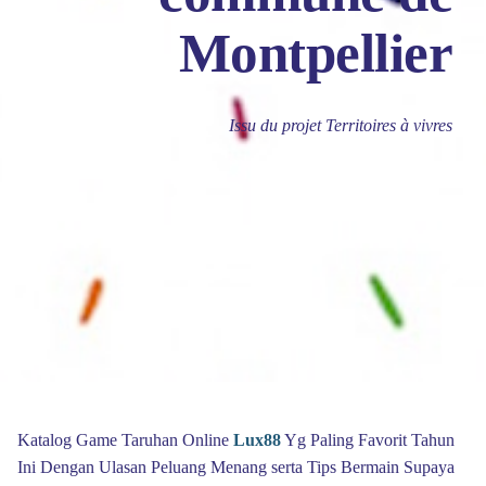
Montpellier
Issu du projet Territoires à vivres
Katalog Game Taruhan Online
Lux88
Yg Paling Favorit Tahun
Ini Dengan Ulasan Peluang Menang serta Tips Bermain Supaya