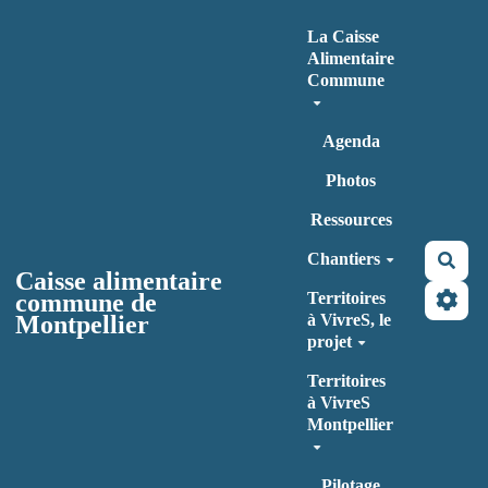
Aller au contenu principal
La Caisse
Alimentaire
Commune
Agenda
Photos
Ressources
Chantiers
Rec
Caisse alimentaire
commune de
Territoires
Montpellier
à VivreS, le
projet
Territoires
à VivreS
Montpellier
Pilotage