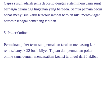
Capsa susun adalah jenis deposito dengan sistem menyusun surat
berharga dalam tiga tingkatan yang berbeda. Semua pemain becus
bebas menyusun kartu tersebut sampai beroleh nilai mentok agar
berdesir sebagai pemenang taruhan.
5. Poker Online
Permainan poker termasuk permainan taruhan memasang kartu
remi sebanyak 52 buah bilyet. Tujuan dari permainan poker
online sama dengan mendapatkan koalisi tertinggi dari 5 akibat
kartu.
Lux88
6. Sportsbook
Sportsbook adalah atraksi judi nang menyediakan aneka
kompetisi olahraga seperti baseball, bola basket, hockey,
sepakbola, golf, ketupat bengkulu, dan lain-lain.
Nah dari semua game diatas, manakah kiranya yang anda sukai?