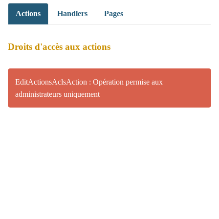
Actions
Handlers
Pages
Droits d'accès aux actions
EditActionsAclsAction : Opération permise aux
administrateurs uniquement
(>^_^)> Galope sous
YesWiki
<(^_^<)