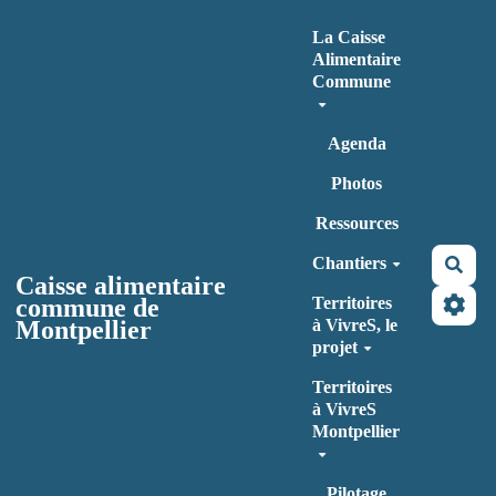
Aller au contenu principal
La Caisse
Alimentaire
Commune
Agenda
Photos
Ressources
Chantiers
Rec
Caisse alimentaire
commune de
Territoires
Montpellier
à VivreS, le
projet
Territoires
à VivreS
Montpellier
Pilotage