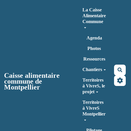
Aller au contenu principal
La Caisse
Alimentaire
Commune
Agenda
Photos
Ressources
Chantiers
Rec
Caisse alimentaire
commune de
Territoires
Montpellier
à VivreS, le
projet
Territoires
à VivreS
Montpellier
Pilotage