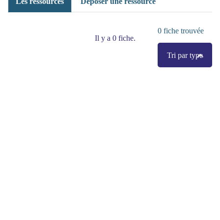
Les ressources
Déposer une ressource
0
fiche trouvée
Il y a 0 fiche.
Tri par type
(>^_^)> Galope sous
YesWiki
<(^_^<)