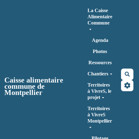
Aller au contenu principal
La Caisse
Alimentaire
Commune
Agenda
Photos
Ressources
Chantiers
Rec
Caisse alimentaire
commune de
Territoires
Montpellier
à VivreS, le
projet
Territoires
à VivreS
Montpellier
Pilotage