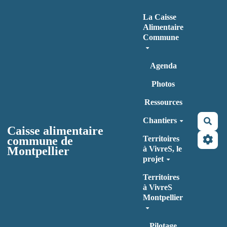
Aller au contenu principal
La Caisse
Alimentaire
Commune
Agenda
Photos
Ressources
Chantiers
Rec
Caisse alimentaire
commune de
Territoires
Montpellier
à VivreS, le
projet
Territoires
à VivreS
Montpellier
Pilotage