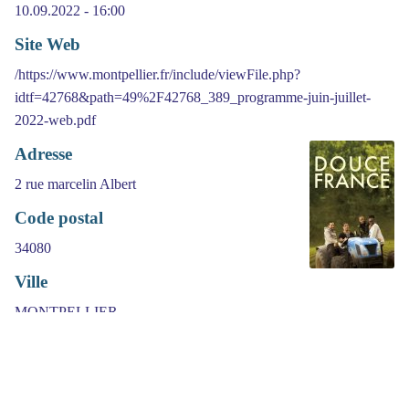
10.09.2022 - 16:00
Site Web
/https://www.montpellier.fr/include/viewFile.php?
idtf=42768&path=49%2F42768_389_programme-juin-juillet-
2022-web.pdf
Adresse
2 rue marcelin Albert
Code postal
34080
Ville
MONTPELLIER