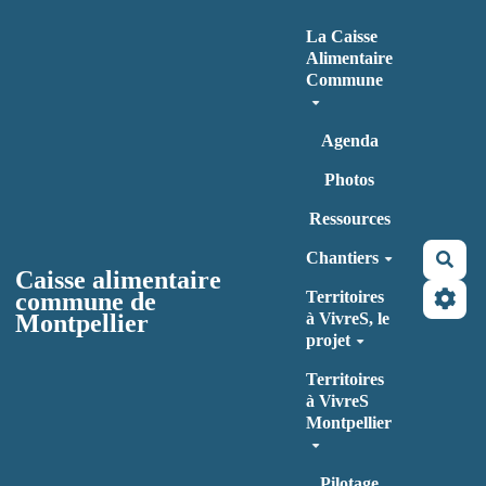
Aller au contenu principal
La Caisse
Alimentaire
Commune
Agenda
Photos
Ressources
Chantiers
Rec
Caisse alimentaire
commune de
Territoires
Montpellier
à VivreS, le
projet
Territoires
à VivreS
Montpellier
Pilotage