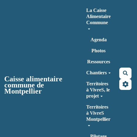
Aller au contenu principal
La Caisse
Alimentaire
Commune
Agenda
Photos
Ressources
Chantiers
Rec
Caisse alimentaire
commune de
Territoires
Montpellier
à VivreS, le
projet
Territoires
à VivreS
Montpellier
Pilotage