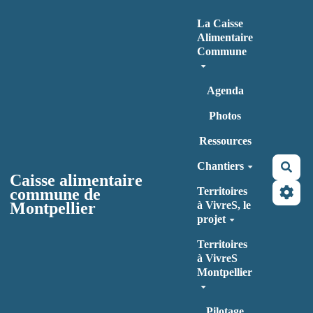
Aller au contenu principal
La Caisse
Alimentaire
Commune
Agenda
Photos
Ressources
Chantiers
Rec
Caisse alimentaire
commune de
Territoires
Montpellier
à VivreS, le
projet
Territoires
à VivreS
Montpellier
Pilotage