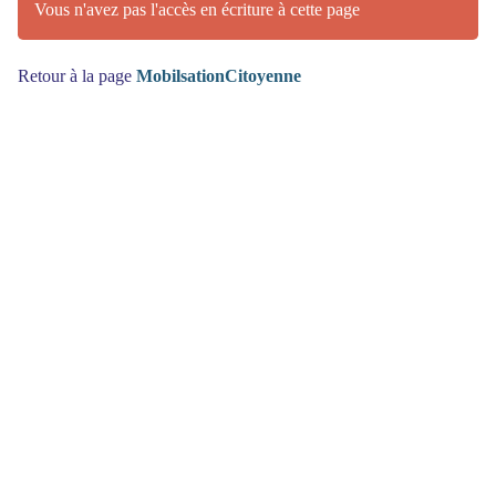
Vous n'avez pas l'accès en écriture à cette page
Retour à la page
MobilsationCitoyenne
(>^_^)> Galope sous
YesWiki
<(^_^<)