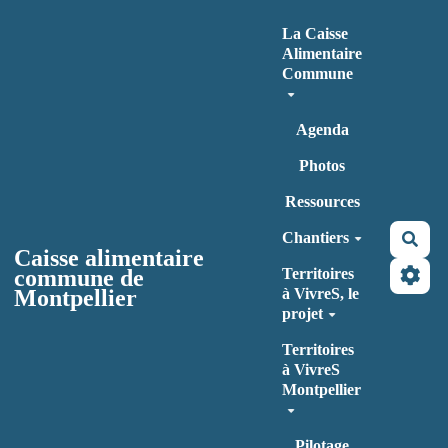
Aller au contenu principal
La Caisse
Alimentaire
Commune
Agenda
Photos
Ressources
Chantiers
Rec
Caisse alimentaire
commune de
Territoires
Montpellier
à VivreS, le
projet
Territoires
à VivreS
Montpellier
Pilotage