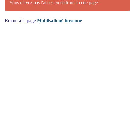
Vous n'avez pas l'accès en écriture à cette page
Retour à la page
MobilsationCitoyenne
(>^_^)> Galope sous
YesWiki
<(^_^<)