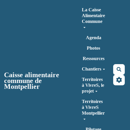
Aller au contenu principal
La Caisse
Alimentaire
Commune
Agenda
Photos
Ressources
Chantiers
Rec
Caisse alimentaire
commune de
Territoires
Montpellier
à VivreS, le
projet
Territoires
à VivreS
Montpellier
Pilotage