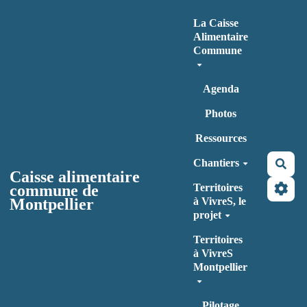
Aller au contenu principal
La Caisse
Alimentaire
Commune
Agenda
Photos
Ressources
Chantiers
Rec
Caisse alimentaire
commune de
Territoires
Montpellier
à VivreS, le
projet
Territoires
à VivreS
Montpellier
Pilotage