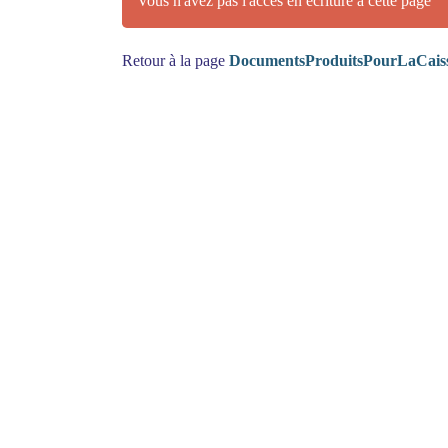
Vous n'avez pas l'accès en écriture à cette page
Retour à la page
DocumentsProduitsPourLaCais