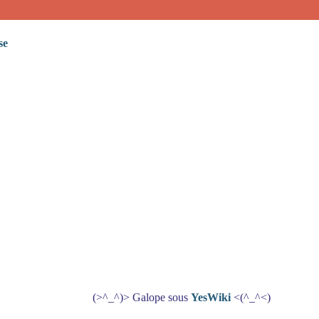
se
(>^_^)> Galope sous
YesWiki
<(^_^<)