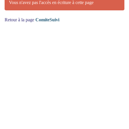
Vous n'avez pas l'accès en écriture à cette page
Retour à la page
ComiteSuivi
(>^_^)> Galope sous
YesWiki
<(^_^<)