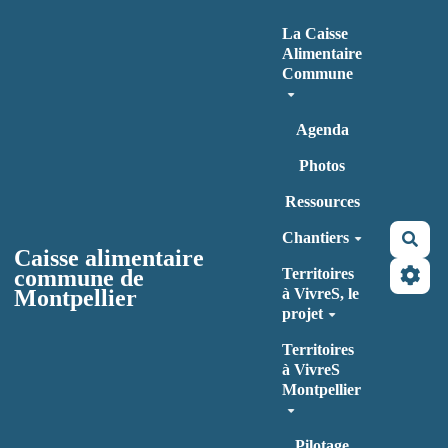
Aller au contenu principal
La Caisse
Alimentaire
Commune
Agenda
Photos
Ressources
Chantiers
Rec
Caisse alimentaire
commune de
Territoires
Montpellier
à VivreS, le
projet
Territoires
à VivreS
Montpellier
Pilotage