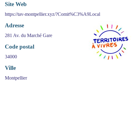
Site Web
https://tav-montpellier.xyz/?Comit%C3%A9Local
Adresse
281 Av. du Marché Gare
Code postal
34000
Ville
Montpellier
(>^_^)> Galope sous
YesWiki
<(^_^<)