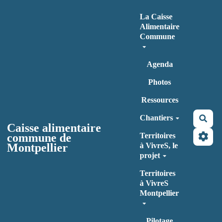
Aller au contenu principal
La Caisse
Alimentaire
Commune
Agenda
Photos
Ressources
Chantiers
Rec
Caisse alimentaire
commune de
Territoires
Montpellier
à VivreS, le
projet
Territoires
à VivreS
Montpellier
Pilotage