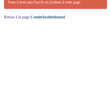
Vous n'avez pas l'accès en écriture à cette page
Retour à la page
ComiteInstitutionnel
(>^_^)> Galope sous
YesWiki
<(^_^<)