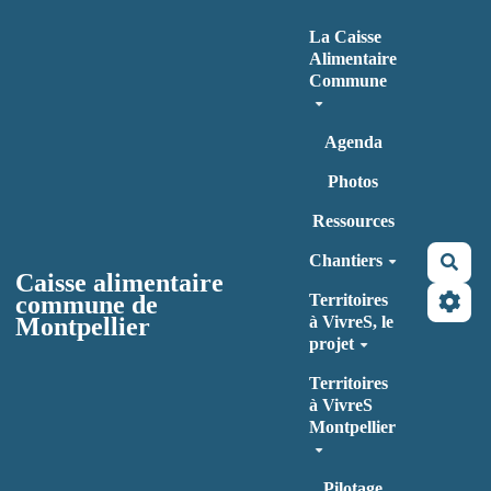
Aller au contenu principal
La Caisse
Alimentaire
Commune
Agenda
Photos
Ressources
Chantiers
Rec
Caisse alimentaire
commune de
Territoires
Montpellier
à VivreS, le
projet
Territoires
à VivreS
Montpellier
Pilotage