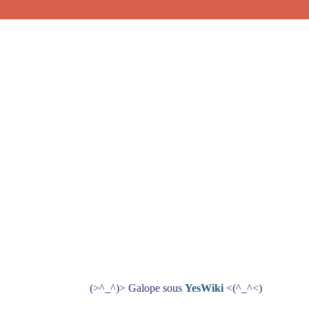
(>^_^)> Galope sous
YesWiki
<(^_^<)