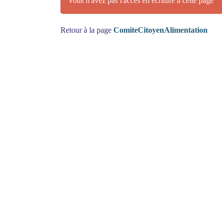
Vous n'avez pas l'accès en écriture à cette page
Retour à la page
ComiteCitoyenAlimentation