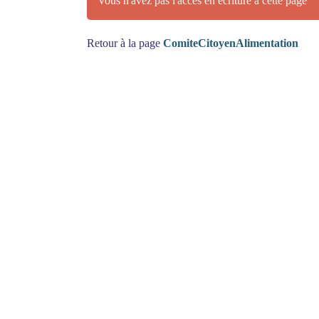
Vous n'avez pas l'accès en écriture à cette page
Retour à la page
ComiteCitoyenAlimentation