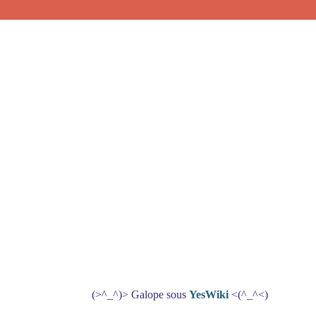
(>^_^)> Galope sous
YesWiki
<(^_^<)