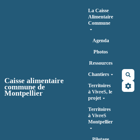
Aller au contenu principal
La Caisse
Alimentaire
Commune
Agenda
Photos
Ressources
Chantiers
Rec
Caisse alimentaire
commune de
Territoires
Montpellier
à VivreS, le
projet
Territoires
à VivreS
Montpellier
Pilotage