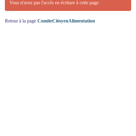
Vous n'avez pas l'accès en écriture à cette page
Retour à la page
ComiteCitoyenAlimentation
(>^_^)> Galope sous
YesWiki
<(^_^<)