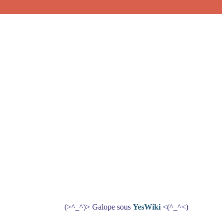
(>^_^)> Galope sous
YesWiki
<(^_^<)