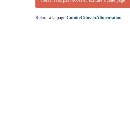
Vous n'avez pas l'accès en écriture à cette page
Retour à la page
ComiteCitoyenAlimentation