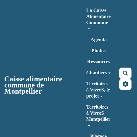
Aller au contenu principal
La Caisse
Alimentaire
Commune
Agenda
Photos
Ressources
Chantiers
Rec
Caisse alimentaire
commune de
Territoires
Montpellier
à VivreS, le
projet
Territoires
à VivreS
Montpellier
Pilotage