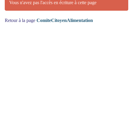
Vous n'avez pas l'accès en écriture à cette page
Retour à la page
ComiteCitoyenAlimentation
(>^_^)> Galope sous
YesWiki
<(^_^<)