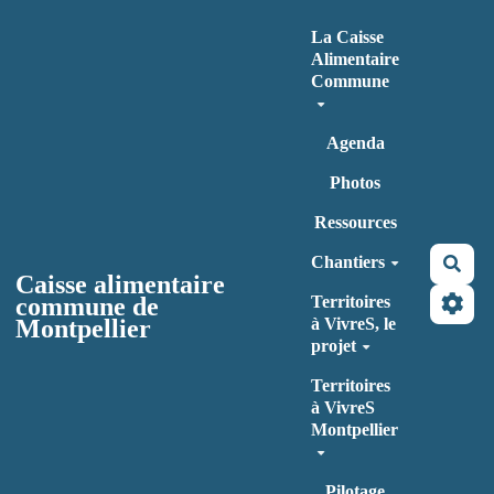
Aller au contenu principal
La Caisse
Alimentaire
Commune
Agenda
Photos
Ressources
Chantiers
Rec
Caisse alimentaire
commune de
Territoires
Montpellier
à VivreS, le
projet
Territoires
à VivreS
Montpellier
Pilotage