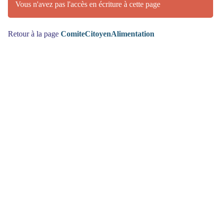
Vous n'avez pas l'accès en écriture à cette page
Retour à la page
ComiteCitoyenAlimentation
(>^_^)> Galope sous
YesWiki
<(^_^<)