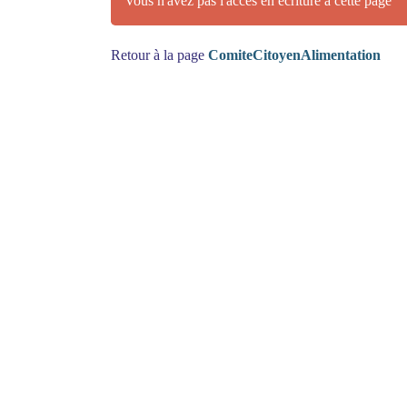
Vous n'avez pas l'accès en écriture à cette page
Retour à la page
ComiteCitoyenAlimentation