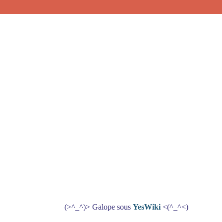
(>^_^)> Galope sous
YesWiki
<(^_^<)