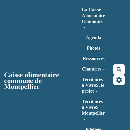
Aller au contenu principal
La Caisse
Alimentaire
Commune
Agenda
Photos
Ressources
Chantiers
Rec
Caisse alimentaire
commune de
Territoires
Montpellier
à VivreS, le
projet
Territoires
à VivreS
Montpellier
Pilotage