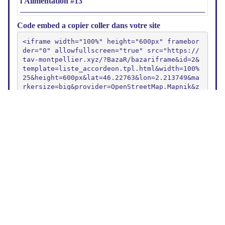
Code embed a copier coller dans votre site
<iframe width="100%" height="600px" framebor
der="0" allowfullscreen="true" src="https://
tav-montpellier.xyz/?BazaR/bazariframe&id=2&
template=liste_accordeon.tpl.html&width=100%
25&height=600px&lat=46.22763&lon=2.213749&ma
rkersize=big&provider=OpenStreetMap.Mapnik&z
oom=5&groups=&titles=&groupsexpanded=false">
</bazariframe>
Code action wiki a copier coller dans une page de ce site
{{bazarliste id="2" template="liste_accordeo
n.tpl.html" width="100%" height="600px" lat
="46.22763" lon="2.213749" markersize="big" 
provider="OpenStreetMap.Mapnik" zoom="5" gro
ups="" titles="" groupsexpanded="false"}}