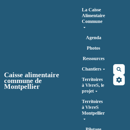
Aller au contenu principal
La Caisse
Alimentaire
Commune
Agenda
Photos
Ressources
Chantiers
Rec
Caisse alimentaire
commune de
Territoires
Montpellier
à VivreS, le
projet
Territoires
à VivreS
Montpellier
Pilotage