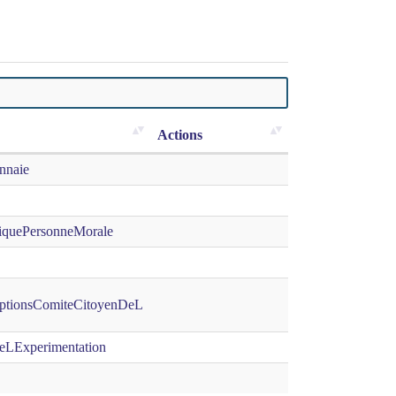
Actions
nnaie
iquePersonneMorale
iptionsComiteCitoyenDeL
eLExperimentation