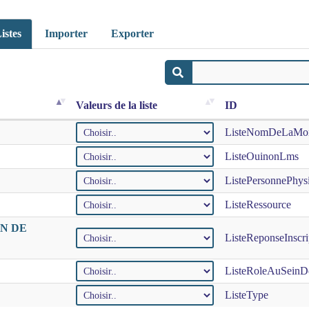
istes
Importer
Exporter
Valeurs de la liste
ID
ListeNomDeLaMo
ListeOuinonLms
ListePersonnePhys
ListeRessource
EN DE
ListeReponseInscr
ListeRoleAuSeinD
ListeType