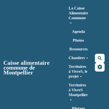
Aller au contenu principal
La Caisse
Alimentaire
Commune
Agenda
Photos
Ressources
Chantiers
Rec
Caisse alimentaire
commune de
Territoires
Montpellier
à VivreS, le
projet
Territoires
à VivreS
Montpellier
Pilotage