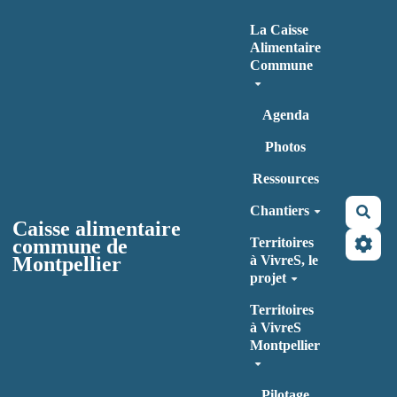
Aller au contenu principal
La Caisse
Alimentaire
Commune
Agenda
Photos
Ressources
Chantiers
Rec
Caisse alimentaire
commune de
Territoires
Montpellier
à VivreS, le
projet
Territoires
à VivreS
Montpellier
Pilotage