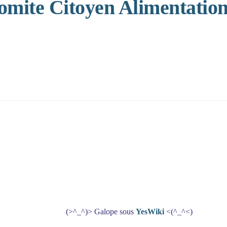
Comite Citoyen Alimentation
(>^_^)> Galope sous
YesWiki
<(^_^<)