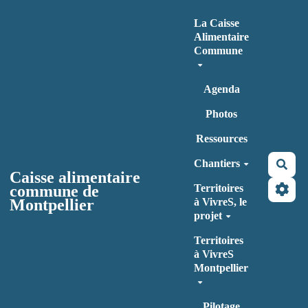
Aller au contenu principal
La Caisse
Alimentaire
Commune
Agenda
Photos
Ressources
Chantiers
Rec
Caisse alimentaire
commune de
Territoires
Montpellier
à VivreS, le
projet
Territoires
à VivreS
Montpellier
Pilotage