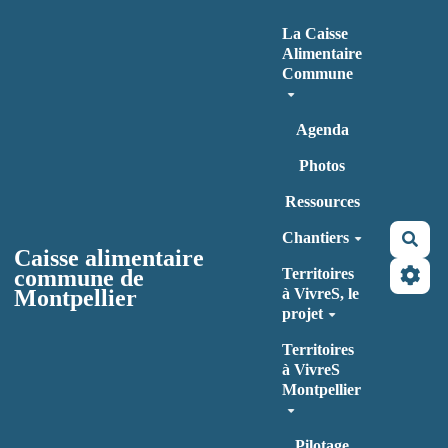
Aller au contenu principal
La Caisse
Alimentaire
Commune
Agenda
Photos
Ressources
Chantiers
Rec
Caisse alimentaire
commune de
Territoires
Montpellier
à VivreS, le
projet
Territoires
à VivreS
Montpellier
Pilotage