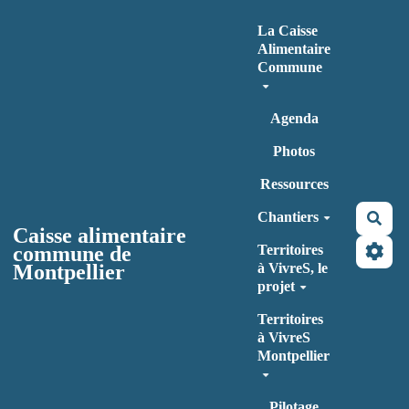
Aller au contenu principal
La Caisse
Alimentaire
Commune
Agenda
Photos
Ressources
Chantiers
Rec
Caisse alimentaire
commune de
Territoires
Montpellier
à VivreS, le
projet
Territoires
à VivreS
Montpellier
Pilotage