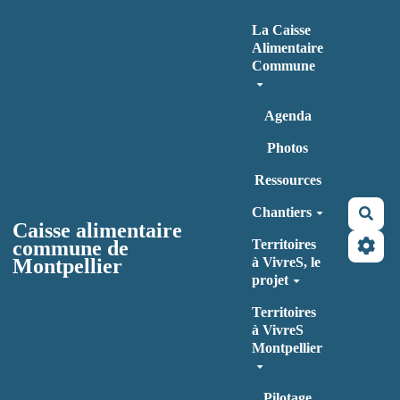
Aller au contenu principal
La Caisse
Alimentaire
Commune
Agenda
Photos
Ressources
Chantiers
Rec
Caisse alimentaire
commune de
Territoires
Montpellier
à VivreS, le
projet
Territoires
à VivreS
Montpellier
Pilotage