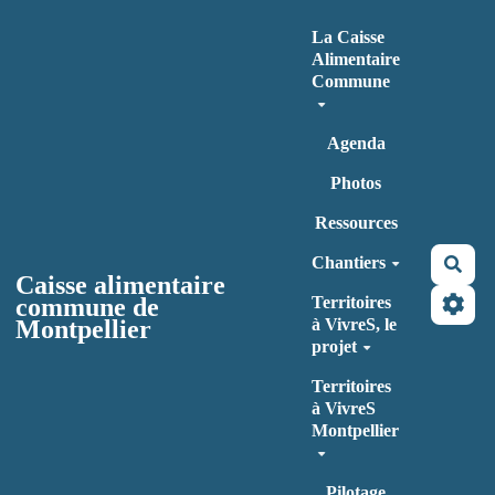
Aller au contenu principal
La Caisse
Alimentaire
Commune
Agenda
Photos
Ressources
Chantiers
Rec
Caisse alimentaire
commune de
Territoires
Montpellier
à VivreS, le
projet
Territoires
à VivreS
Montpellier
Pilotage