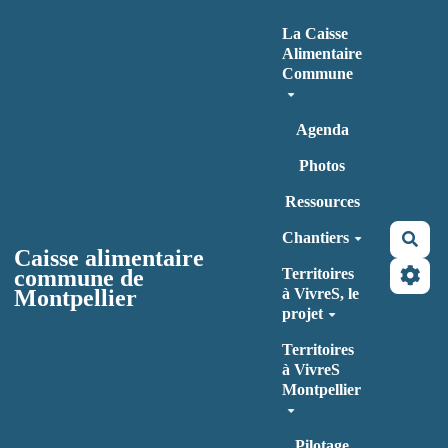
Aller au contenu principal
La Caisse
Alimentaire
Commune
Agenda
Photos
Ressources
Chantiers
Rec
Caisse alimentaire
commune de
Territoires
Montpellier
à VivreS, le
projet
Territoires
à VivreS
Montpellier
Pilotage