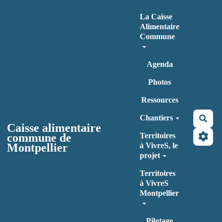
Aller au contenu principal
La Caisse
Alimentaire
Commune
Agenda
Photos
Ressources
Chantiers
Rec
Caisse alimentaire
commune de
Territoires
Montpellier
à VivreS, le
projet
Territoires
à VivreS
Montpellier
Pilotage