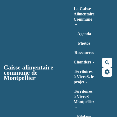
Aller au contenu principal
La Caisse
Alimentaire
Commune
Agenda
Photos
Ressources
Chantiers
Rec
Caisse alimentaire
commune de
Territoires
Montpellier
à VivreS, le
projet
Territoires
à VivreS
Montpellier
Pilotage