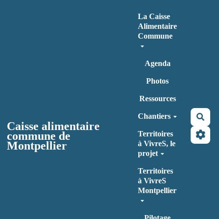
Aller au contenu principal
La Caisse
Alimentaire
Commune
Agenda
Photos
Ressources
Chantiers
Rec
Caisse alimentaire
commune de
Territoires
Montpellier
à VivreS, le
projet
Territoires
à VivreS
Montpellier
Pilotage