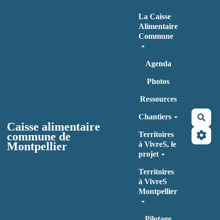
Aller au contenu principal
La Caisse
Alimentaire
Commune
Agenda
Photos
Ressources
Chantiers
Rec
Caisse alimentaire
commune de
Territoires
Montpellier
à VivreS, le
projet
Territoires
à VivreS
Montpellier
Pilotage