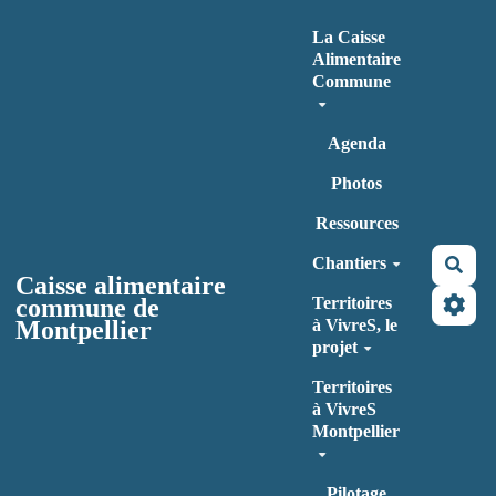
Aller au contenu principal
La Caisse
Alimentaire
Commune
Agenda
Photos
Ressources
Chantiers
Rec
Caisse alimentaire
commune de
Territoires
Montpellier
à VivreS, le
projet
Territoires
à VivreS
Montpellier
Pilotage